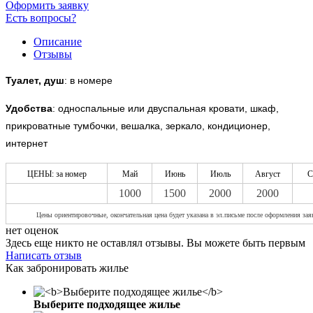
Оформить заявку
Есть вопросы?
Описание
Отзывы
Туалет, душ
: в номере
Удобства
:
односпальные или двуспальная кровати, шкаф,
прикроватные тумбочки, вешалка, зеркало, кондиционер,
интернет
ЦЕНЫ: за номер
Май
Июнь
Июль
Август
С
1000
1500
2000
2000
Цены ориентировочные, окончательная цена будет указана в эл.письме после оформления зая
нет оценок
Здесь еще никто не оставлял отзывы. Вы можете быть первым
Написать отзыв
Как забронировать жилье
Выберите подходящее жилье