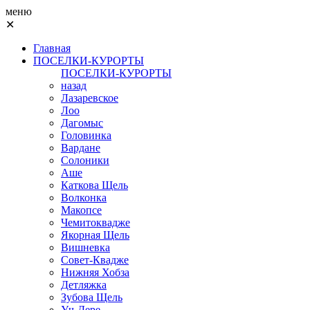
меню
✕
Главная
ПОСЕЛКИ-КУРОРТЫ
ПОСЕЛКИ-КУРОРТЫ
назад
Лазаревское
Лоо
Дагомыс
Головинка
Вардане
Солоники
Аше
Каткова Щель
Волконка
Макопсе
Чемитоквадже
Якорная Щель
Вишневка
Совет-Квадже
Нижняя Хобза
Детляжка
Зубова Щель
Уч-Дере