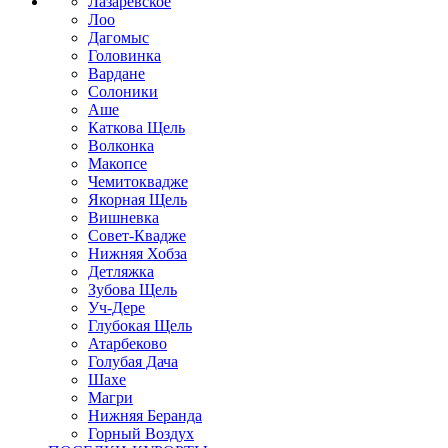
Лазаревское
Лоо
Дагомыс
Головинка
Вардане
Солоники
Аше
Каткова Щель
Волконка
Макопсе
Чемитоквадже
Якорная Щель
Вишневка
Совет-Квадже
Нижняя Хобза
Детляжка
Зубова Щель
Уч-Дере
Глубокая Щель
Атарбеково
Голубая Дача
Шахе
Магри
Нижняя Беранда
Горный Воздух