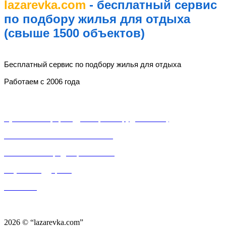
lazarevka.com
- бесплатный сервис
по подбору жилья для отдыха
(свыше 1500 объектов)
lazarevka.com
Бесплатный сервис по подбору жилья для отдыха
Работаем с 2006 года
Разделы
Публичная оферта (Договор о сотрудничестве)
Пользовательское соглашение
Политика конфиденциальности
Служба поддержки
Контакты
Частный сектор, частные гостевые дома, частные мини-отели, частные мини-
гостинницы, частные дома и «домики под ключ» в Лазаревском районе города Сочи.
2026 © “lazarevka.com”