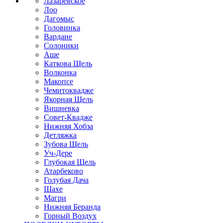
Лазаревское
Лоо
Дагомыс
Головинка
Вардане
Солоники
Аше
Каткова Щель
Волконка
Макопсе
Чемитоквадже
Якорная Щель
Вишневка
Совет-Квадже
Нижняя Хобза
Детляжка
Зубова Щель
Уч-Дере
Глубокая Щель
Атарбеково
Голубая Дача
Шахе
Магри
Нижняя Беранда
Горный Воздух