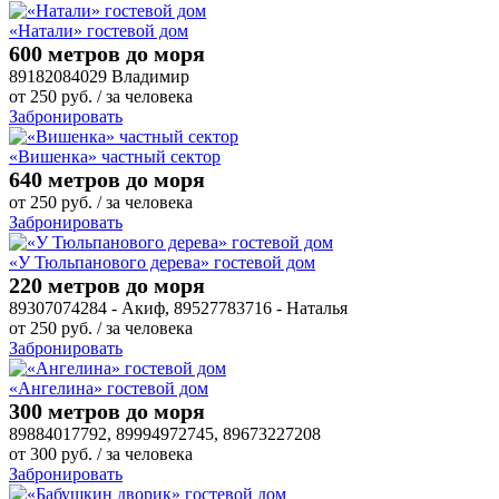
«Натали» гостевой дом
600 метров до моря
89182084029 Владимир
от
250
руб.
/ за человека
Забронировать
«Вишенка» частный сектор
640 метров до моря
от
250
руб.
/ за человека
Забронировать
«У Тюльпанового дерева» гостевой дом
220 метров до моря
89307074284 - Акиф, 89527783716 - Наталья
от
250
руб.
/ за человека
Забронировать
«Ангелина» гостевой дом
300 метров до моря
89884017792, 89994972745, 89673227208
от
300
руб.
/ за человека
Забронировать