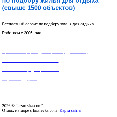
по подбору жилья для отдыха
(свыше 1500 объектов)
lazarevka.com
Бесплатный сервис по подбору жилья для отдыха
Работаем с 2006 года
Разделы
Публичная оферта (Договор о сотрудничестве)
Пользовательское соглашение
Политика конфиденциальности
Служба поддержки
Контакты
Частный сектор, частные гостевые дома, частные мини-отели, частные мини-
гостинницы, частные дома и «домики под ключ» в Лазаревском районе города Сочи.
2026 © “lazarevka.com”
Отдых на море с lazarevka.com
|
Карта сайта