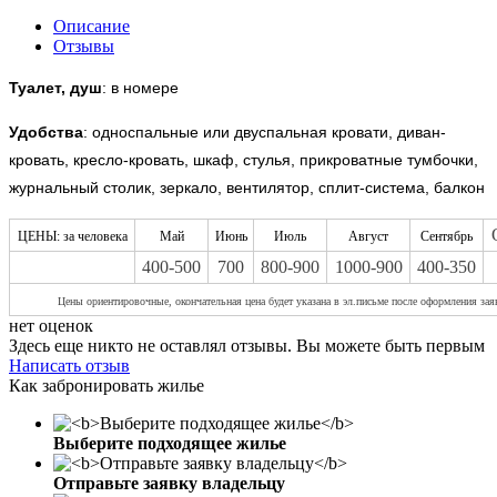
Описание
Отзывы
Туалет, душ
: в номере
Удобства
:
односпальные или двуспальная кровати, диван-
кровать, кресло-кровать, шкаф, стулья, прикроватные тумбочки,
журнальный столик, зеркало, вентилятор, сплит-система, балкон
ЦЕНЫ: за человека
Май
Июнь
Июль
Август
Сентябрь
400-500
700
800-900
1000-900
400-350
Цены ориентировочные, окончательная цена будет указана в эл.письме после оформления зая
нет оценок
Здесь еще никто не оставлял отзывы. Вы можете быть первым
Написать отзыв
Как забронировать жилье
Выберите подходящее жилье
Отправьте заявку владельцу