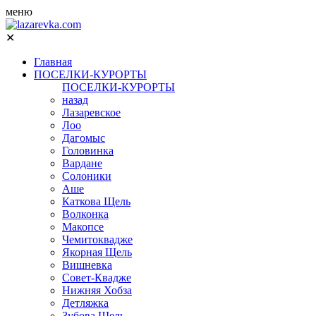
меню
✕
Главная
ПОСЕЛКИ-КУРОРТЫ
ПОСЕЛКИ-КУРОРТЫ
назад
Лазаревское
Лоо
Дагомыс
Головинка
Вардане
Солоники
Аше
Каткова Щель
Волконка
Макопсе
Чемитоквадже
Якорная Щель
Вишневка
Совет-Квадже
Нижняя Хобза
Детляжка
Зубова Щель